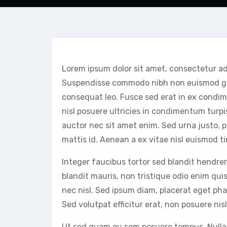
Lorem ipsum dolor sit amet, consectetur adi
Suspendisse commodo nibh non euismod gravi
consequat leo. Fusce sed erat in ex condim
nisl posuere ultricies in condimentum turpis
auctor nec sit amet enim. Sed urna justo, 
mattis id. Aenean a ex vitae nisl euismod 
Integer faucibus tortor sed blandit hendreri
blandit mauris, non tristique odio enim quis
nec nisl. Sed ipsum diam, placerat eget phare
Sed volutpat efficitur erat, non posuere nis
Ut sed quam eu sem posuere tempus. Nulla eg