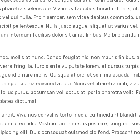
c pharetra scelerisque. Vivamus faucibus tincidunt felis, u
c vel dui nulla. Proin semper, sem vitae dapibus commodo, ur
scipit pellentesque. Nulla justo augue, aliquet ut varius vel
ulum interdum facilisis dolor sit amet finibus. Morbi biben
ec, mollis at nunc. Donec feugiat nisl non mauris finibus, a
iverra fringilla, turpis ante vulputate lorem, et cursus turpis j
gue id ornare mollis. Quisque at orci et sem malesuada fi
s tempor lacinia euismod at dui. Nunc vel pharetra nibh, a
 tellus purus, accumsan vel lectus at, porta pharetra velit.
platea dictumst.
ndit. Vivamus convallis tortor nec arcu tincidunt blandit. 
ium id eu odio. Vestibulum in metus posuere, congue risus 
piscing elit. Duis consequat euismod eleifend. Praesent non 