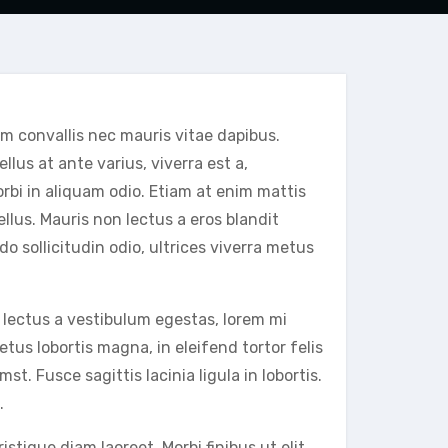
am convallis nec mauris vitae dapibus.
us at ante varius, viverra est a,
bi in aliquam odio. Etiam at enim mattis
ellus. Mauris non lectus a eros blandit
 sollicitudin odio, ultrices viverra metus
t, lectus a vestibulum egestas, lorem mi
tus lobortis magna, in eleifend tortor felis
st. Fusce sagittis lacinia ligula in lobortis.
.
tique diam laoreet. Morbi finibus ut elit