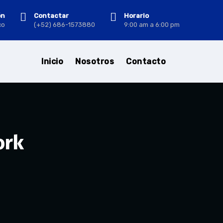
ón
Contactar
Horario
co
(+52) 686-1573880
9:00 am a 6:00 pm
Inicio
Nosotros
Contacto
ork