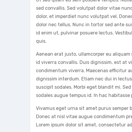
sed convallis. Sed volutpat dolor vitae nun
dolor, et imperdiet nunc volutpat vel. Done
dolor nec tellus. Nunc in tortor sed ante su
id enim ut, pulvinar posuere lectus. Vestib
quis.
Aenean erat justo, ullamcorper eu aliquam n
id viverra convallis. Duis dignissim, est at v
condimentum viverra. Maecenas efficitur au
dignissim interdum. Etiam nec dui in lectu
suscipit sodales. Morbi eget blandit mi. Sed
sodales augue tempus id. In hac habitasse 
Vivamus eget urna sit amet purus semper bla
Donec at nisl vitae augue condimentum pret
Lorem ipsum dolor sit amet, consectetur adi