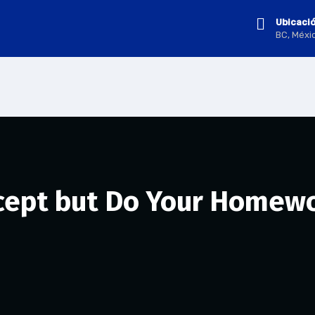
Ubicaci
BC, Méxi
ncept but Do Your Homew