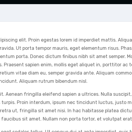
piscing elit. Proin egestas lorem id imperdiet mattis. Aliqu
da. Ut porta tempor mauris, eget elementum risus. Phasell
entum porta. Donec dictum finibus nibh sit amet semper. Mor
. Praesent sapien enim, mollis eget aliquet in, porttitor ac t
pretium vitae diam eu, semper gravida ante. Aliquam commodo
tincidunt. Aliquam rutrum bibendum nisl.
t. Aenean fringilla eleifend sapien a ultrices. Nulla suscipi
 turpis. Proin interdum, ipsum nec tincidunt luctus, justo me
tra ut, fringilla sit amet nisi. In hac habitasse platea dictum
l faucibus sit amet. Nullam non porta tortor, et volutpat erat
et sodales tellus. Ut congue dui at ante imperdiet, quis tris