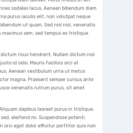
ltrices sodales lacus. Aenean bibendum diam
na purus iaculis elit, non volutpat neque
, bibendum ut quam. Sed nisl nisl, venenatis
dum maximus sem, sed tempus ex tristique
 dictum risus hendrerit. Nullam dictum nisl
usto id odio. Mauris facilisis orci at
nibus. Aenean vestibulum urna ut metus
 auctor magna. Praesent semper cursus ante
 Fusce venenatis rutrum purus, sit amet
Aliquam dapibus laoreet purus in tristique.
sed, eleifend mi. Suspendisse potenti.
orci eget dolor efficitur porttitor quis non