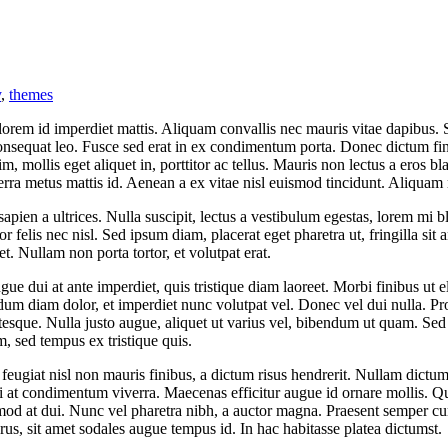
y
,
themes
as lorem id imperdiet mattis. Aliquam convallis nec mauris vitae dapib
, consequat leo. Fusce sed erat in ex condimentum porta. Donec dictum f
m, mollis eget aliquet in, porttitor ac tellus. Mauris non lectus a eros b
rra metus mattis id. Aenean a ex vitae nisl euismod tincidunt. Aliquam
 sapien a ultrices. Nulla suscipit, lectus a vestibulum egestas, lorem mi 
 felis nec nisl. Sed ipsum diam, placerat eget pharetra ut, fringilla sit a
et. Nullam non porta tortor, et volutpat erat.
 dui at ante imperdiet, quis tristique diam laoreet. Morbi finibus ut el
ndum diam dolor, et imperdiet nunc volutpat vel. Donec vel dui nulla. P
ntesque. Nulla justo augue, aliquet ut varius vel, bibendum ut quam. Sed 
, sed tempus ex tristique quis.
giat nisl non mauris finibus, a dictum risus hendrerit. Nullam dictum nis
 orci at condimentum viverra. Maecenas efficitur augue id ornare mollis.
od at dui. Nunc vel pharetra nibh, a auctor magna. Praesent semper curs
rus, sit amet sodales augue tempus id. In hac habitasse platea dictumst.