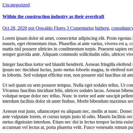
Uncategorized
Within the construction industry as their overdraft
Oct 28, 2020
por Oswaldo Flores
3 Comentarios
bizberg
,
consultanc
Lorem ipsum dolor sit amet, consectetur adipiscing elit. Proin egest
mauris, eget elementum risus. Phasellus at ante varius, viverra est a
mattis nisl posuere ultricies in condimentum turpis. Praesent sapien eni
semper gravida ante. Aliquam commodo sollicitudin odio, ultrices vive
Integer faucibus tortor sed blandit hendrerit. Aenean fringilla eleifend
ipsum nec tincidunt luctus, justo metus lobortis magna, in eleifend tortor
in lobortis. Sed volutpat efficitur erat, non posuere nisl faucibus sit am
Ut sed quam eu sem posuere tempus. Nulla eget sodales tellus. Ut congue
Vivamus faucibus tincidunt felis, ultrices sodales lacus. Aenean bibe
volutpat neque dolor nec tellus. Nunc in tortor sed ante suscipit pelle
interdum facilisis dolor sit amet finibus. Morbi bibendum maximus sem
Aenean erat justo, ullamcorper eu aliquam nec, mollis at nunc. Donec feu
ante vulputate lorem, et cursus turpis justo id odio. Mauris facilisis
metus dignissim interdum. Etiam nec dui in lectus tempor lacinia euism
accumsan vel lectus at, porta pharetra velit. Fusce venenatis rutrum pu