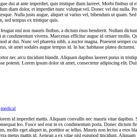
 dui at ante imperdiet, quis tristique diam laoreet. Morbi finibus ut el
ndum diam dolor, et imperdiet nunc volutpat vel. Donec vel dui nulla. P
ntesque. Nulla justo augue, aliquet ut varius vel, bibendum ut quam. Sed 
, sed tempus ex tristique quis.
giat nisl non mauris finibus, a dictum risus hendrerit. Nullam dictum nis
 orci at condimentum viverra. Maecenas efficitur augue id ornare mollis.
od at dui. Nunc vel pharetra nibh, a auctor magna. Praesent semper curs
rus, sit amet sodales augue tempus id. In hac habitasse platea dictumst.
rtor nec arcu tincidunt blandit. Aliquam dapibus laoreet purus in trist
e potenti. Lorem ipsum dolor sit amet, consectetur adipiscing elit. Dui
,
medical
as lorem id imperdiet mattis. Aliquam convallis nec mauris vitae dapib
, consequat leo. Fusce sed erat in ex condimentum porta. Donec dictum f
m, mollis eget aliquet in, porttitor ac tellus. Mauris non lectus a eros b
rra metus mattis id. Aenean a ex vitae nisl euismod tincidunt. Aliquam