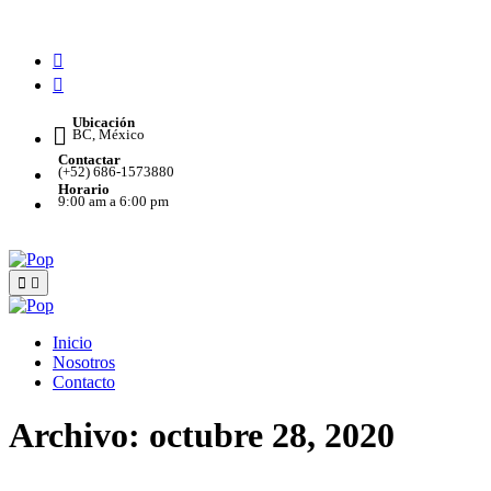
Saltar
al
contenido
Ubicación
BC, México
Contactar
(+52) 686-1573880
Horario
9:00 am a 6:00 pm
Inicio
Nosotros
Contacto
Archivo: octubre 28, 2020