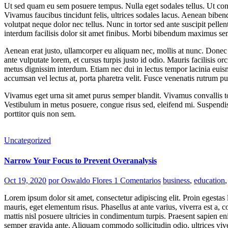
Ut sed quam eu sem posuere tempus. Nulla eget sodales tellus. Ut congue
Vivamus faucibus tincidunt felis, ultrices sodales lacus. Aenean bibe
volutpat neque dolor nec tellus. Nunc in tortor sed ante suscipit pelle
interdum facilisis dolor sit amet finibus. Morbi bibendum maximus sem
Aenean erat justo, ullamcorper eu aliquam nec, mollis at nunc. Donec feu
ante vulputate lorem, et cursus turpis justo id odio. Mauris facilisis
metus dignissim interdum. Etiam nec dui in lectus tempor lacinia euism
accumsan vel lectus at, porta pharetra velit. Fusce venenatis rutrum pu
Vivamus eget urna sit amet purus semper blandit. Vivamus convallis to
Vestibulum in metus posuere, congue risus sed, eleifend mi. Suspendiss
porttitor quis non sem.
Uncategorized
Narrow Your Focus to Prevent Overanalysis
Oct 19, 2020
por Oswaldo Flores
1 Comentarios
business
,
education
Lorem ipsum dolor sit amet, consectetur adipiscing elit. Proin egest
mauris, eget elementum risus. Phasellus at ante varius, viverra est a
mattis nisl posuere ultricies in condimentum turpis. Praesent sapien eni
semper gravida ante. Aliquam commodo sollicitudin odio, ultrices vive