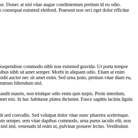
ique. Donec at nisl vitae augue condimentum pretium id eu odio.
s consequat euismod eleifend. Praesent non orci eget dolor efficitur
us. Suspendisse commodo nibh non euismod gravida. Ut porta tempor
inibus nibh sit amet semper. Morbi in aliquam odio. Etiam at enim
landit auctor nec sit amet enim. Sed urna justo, pretium vitae diam eu,
 rutrum bibendum nisl.
blandit mauris, non tristique odio enim quis turpis. Proin interdum,
met nisi. In hac habitasse platea dictumst. Fusce sagittis lacinia ligula
it sed convallis. Sed volutpat dolor vitae nunc pharetra scelerisque.
roin semper, sem vitae dapibus commodo, urna purus iaculis elit, non
nisl nisl, venenatis id enim ut, pulvinar posuere lectus. Vestibulum