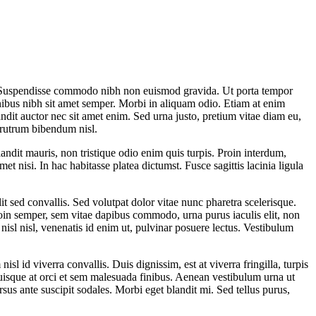
us. Suspendisse commodo nibh non euismod gravida. Ut porta tempor
inibus nibh sit amet semper. Morbi in aliquam odio. Etiam at enim
landit auctor nec sit amet enim. Sed urna justo, pretium vitae diam eu,
 rutrum bibendum nisl.
blandit mauris, non tristique odio enim quis turpis. Proin interdum,
met nisi. In hac habitasse platea dictumst. Fusce sagittis lacinia ligula
it sed convallis. Sed volutpat dolor vitae nunc pharetra scelerisque.
roin semper, sem vitae dapibus commodo, urna purus iaculis elit, non
nisl nisl, venenatis id enim ut, pulvinar posuere lectus. Vestibulum
l id viverra convallis. Duis dignissim, est at viverra fringilla, turpis
 Quisque at orci et sem malesuada finibus. Aenean vestibulum urna ut
us ante suscipit sodales. Morbi eget blandit mi. Sed tellus purus,