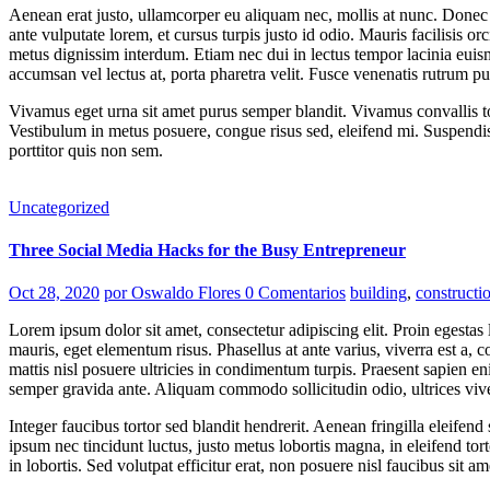
Aenean erat justo, ullamcorper eu aliquam nec, mollis at nunc. Donec feu
ante vulputate lorem, et cursus turpis justo id odio. Mauris facilisis
metus dignissim interdum. Etiam nec dui in lectus tempor lacinia euism
accumsan vel lectus at, porta pharetra velit. Fusce venenatis rutrum pu
Vivamus eget urna sit amet purus semper blandit. Vivamus convallis to
Vestibulum in metus posuere, congue risus sed, eleifend mi. Suspendiss
porttitor quis non sem.
Uncategorized
Three Social Media Hacks for the Busy Entrepreneur
Oct 28, 2020
por Oswaldo Flores
0 Comentarios
building
,
constructi
Lorem ipsum dolor sit amet, consectetur adipiscing elit. Proin egest
mauris, eget elementum risus. Phasellus at ante varius, viverra est a
mattis nisl posuere ultricies in condimentum turpis. Praesent sapien eni
semper gravida ante. Aliquam commodo sollicitudin odio, ultrices vive
Integer faucibus tortor sed blandit hendrerit. Aenean fringilla eleifend
ipsum nec tincidunt luctus, justo metus lobortis magna, in eleifend tortor
in lobortis. Sed volutpat efficitur erat, non posuere nisl faucibus sit am