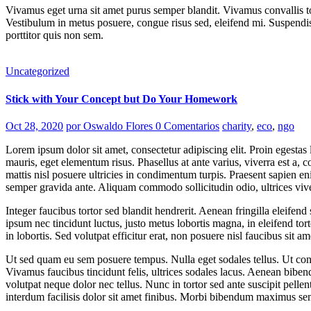
Vivamus eget urna sit amet purus semper blandit. Vivamus convallis to
Vestibulum in metus posuere, congue risus sed, eleifend mi. Suspendiss
porttitor quis non sem.
Uncategorized
Stick with Your Concept but Do Your Homework
Oct 28, 2020
por Oswaldo Flores
0 Comentarios
charity
,
eco
,
ngo
Lorem ipsum dolor sit amet, consectetur adipiscing elit. Proin egest
mauris, eget elementum risus. Phasellus at ante varius, viverra est a
mattis nisl posuere ultricies in condimentum turpis. Praesent sapien eni
semper gravida ante. Aliquam commodo sollicitudin odio, ultrices vive
Integer faucibus tortor sed blandit hendrerit. Aenean fringilla eleifend
ipsum nec tincidunt luctus, justo metus lobortis magna, in eleifend tortor
in lobortis. Sed volutpat efficitur erat, non posuere nisl faucibus sit am
Ut sed quam eu sem posuere tempus. Nulla eget sodales tellus. Ut congue
Vivamus faucibus tincidunt felis, ultrices sodales lacus. Aenean bibe
volutpat neque dolor nec tellus. Nunc in tortor sed ante suscipit pelle
interdum facilisis dolor sit amet finibus. Morbi bibendum maximus sem