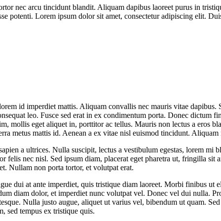
rtor nec arcu tincidunt blandit. Aliquam dapibus laoreet purus in trist
e potenti. Lorem ipsum dolor sit amet, consectetur adipiscing elit. Dui
as lorem id imperdiet mattis. Aliquam convallis nec mauris vitae dapib
, consequat leo. Fusce sed erat in ex condimentum porta. Donec dictum f
m, mollis eget aliquet in, porttitor ac tellus. Mauris non lectus a eros b
rra metus mattis id. Aenean a ex vitae nisl euismod tincidunt. Aliquam
 sapien a ultrices. Nulla suscipit, lectus a vestibulum egestas, lorem mi 
 felis nec nisl. Sed ipsum diam, placerat eget pharetra ut, fringilla sit a
et. Nullam non porta tortor, et volutpat erat.
 dui at ante imperdiet, quis tristique diam laoreet. Morbi finibus ut el
ndum diam dolor, et imperdiet nunc volutpat vel. Donec vel dui nulla. P
ntesque. Nulla justo augue, aliquet ut varius vel, bibendum ut quam. Sed 
, sed tempus ex tristique quis.