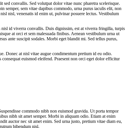
it sed convallis. Sed volutpat dolor vitae nunc pharetra scelerisque.
roin semper, sem vitae dapibus commodo, urna purus iaculis elit, non
nisl nisl, venenatis id enim ut, pulvinar posuere lectus. Vestibulum
l id viverra convallis. Duis dignissim, est at viverra fringilla, turpis
 Quisque at orci et sem malesuada finibus. Aenean vestibulum urna ut
us ante suscipit sodales. Morbi eget blandit mi. Sed tellus purus,
ique. Donec at nisl vitae augue condimentum pretium id eu odio.
s consequat euismod eleifend. Praesent non orci eget dolor efficitur
us. Suspendisse commodo nibh non euismod gravida. Ut porta tempor
inibus nibh sit amet semper. Morbi in aliquam odio. Etiam at enim
landit auctor nec sit amet enim. Sed urna justo, pretium vitae diam eu,
 rutrum bibendum nisl.