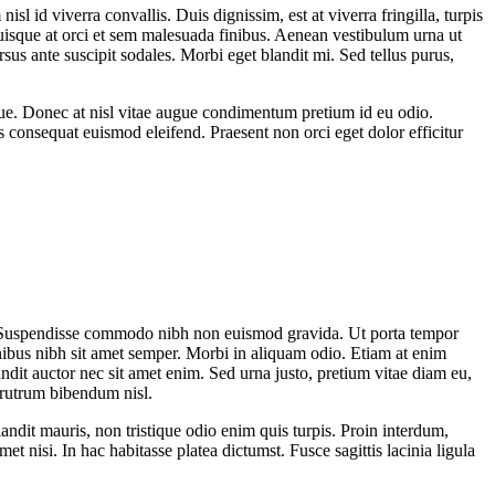
l id viverra convallis. Duis dignissim, est at viverra fringilla, turpis
 Quisque at orci et sem malesuada finibus. Aenean vestibulum urna ut
us ante suscipit sodales. Morbi eget blandit mi. Sed tellus purus,
ique. Donec at nisl vitae augue condimentum pretium id eu odio.
s consequat euismod eleifend. Praesent non orci eget dolor efficitur
us. Suspendisse commodo nibh non euismod gravida. Ut porta tempor
inibus nibh sit amet semper. Morbi in aliquam odio. Etiam at enim
landit auctor nec sit amet enim. Sed urna justo, pretium vitae diam eu,
 rutrum bibendum nisl.
blandit mauris, non tristique odio enim quis turpis. Proin interdum,
met nisi. In hac habitasse platea dictumst. Fusce sagittis lacinia ligula