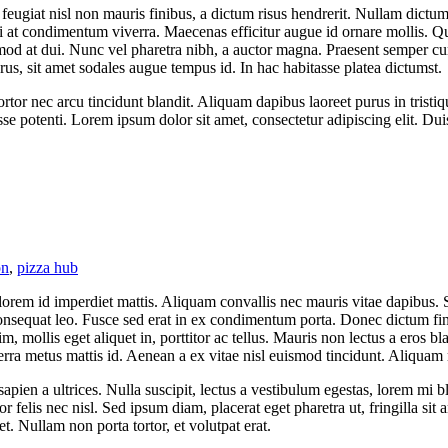
giat nisl non mauris finibus, a dictum risus hendrerit. Nullam dictum nis
 orci at condimentum viverra. Maecenas efficitur augue id ornare mollis.
od at dui. Nunc vel pharetra nibh, a auctor magna. Praesent semper curs
rus, sit amet sodales augue tempus id. In hac habitasse platea dictumst.
rtor nec arcu tincidunt blandit. Aliquam dapibus laoreet purus in trist
e potenti. Lorem ipsum dolor sit amet, consectetur adipiscing elit. Dui
on
,
pizza hub
as lorem id imperdiet mattis. Aliquam convallis nec mauris vitae dapib
, consequat leo. Fusce sed erat in ex condimentum porta. Donec dictum f
m, mollis eget aliquet in, porttitor ac tellus. Mauris non lectus a eros b
rra metus mattis id. Aenean a ex vitae nisl euismod tincidunt. Aliquam
 sapien a ultrices. Nulla suscipit, lectus a vestibulum egestas, lorem mi 
 felis nec nisl. Sed ipsum diam, placerat eget pharetra ut, fringilla sit a
et. Nullam non porta tortor, et volutpat erat.